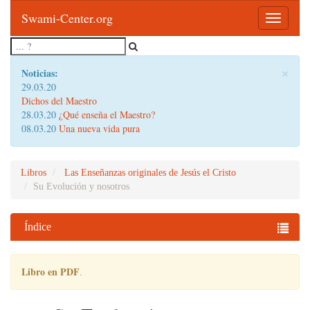
Swami-Center.org
Toggle
navigatio
×
Noticias:
29.03.20
Dichos del Maestro
28.03.20
¿Qué enseña el Maestro?
08.03.20
Una nueva vida pura
Libros
Las Enseñanzas originales de Jesús el Cristo
Su Evolución y nosotros
Índice
Libro en PDF
.