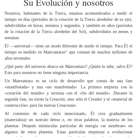
Su Evolución y nosotros
Nosotros, habitantes de la Tierra, estamos acostumbrados a medir el
tiempo en días (períodos de la rotación de la Tierra alrededor de su eje),
subdivididos en horas, minutos y segundos, y también en años (períodos
de la rotación de la Tierra alrededor del Sol), subdivididos en meses y
semanas.
Él —universal— tiene un modo diferente de medir el tiempo. Para Él el
tiempo es medido en Manvantaras
*
que constan de muchos millones de
años terrenales.
¿Qué parte del universo abarca un Manvantara? ¿Quién lo sabe, salvo Él?
Esto para nosotros no tiene ninguna importancia.
Un Manvantara es un ciclo de desarrollo que consta de una fase
«manifestada
»
y una «no manifestada
»
. La primera empieza con la
«creación del mundo» y termina con el «fin del mundo». Durante la
segunda fase, no existe la Creación, sino sólo el Creador y el «material de
construcción» para las nuevas Creaciones.
Al comienzo de cada ciclo mencionado, Él crea gradualmente
(materializa) un sustrato denso o, en otras palabras, la materia de los
planetas. Después minúsculas partículas de energía «se siembran» en
algunos de estos planetas. Estas partículas empiezan a evolucionar