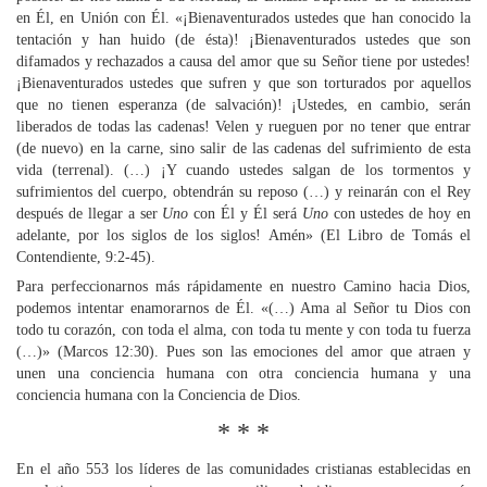
en Él, en Unión con Él. «¡Bienaventurados ustedes que han conocido la
tentación y han huido (de ésta)! ¡Bienaventurados ustedes que son
difamados y rechazados a causa del amor que su Señor tiene por ustedes!
¡Bienaventurados ustedes que sufren y que son torturados por aquellos
que no tienen esperanza (de salvación)! ¡Ustedes, en cambio, serán
liberados de todas las cadenas! Velen y rueguen por no tener que entrar
(de nuevo) en la carne, sino salir de las cadenas del sufrimiento de esta
vida (terrenal). (…) ¡Y cuando ustedes salgan de los tormentos y
sufrimientos del cuerpo, obtendrán su reposo (…) y reinarán con el Rey
después de llegar a ser
Uno
con Él y Él será
Uno
con ustedes de hoy en
adelante, por los siglos de los siglos! Amén» (El Libro de Tomás el
Contendiente, 9:2-45).
Para perfeccionarnos más rápidamente en nuestro Camino hacia Dios,
podemos intentar enamorarnos de Él. «(…) Ama al Señor tu Dios con
todo tu corazón, con toda el alma, con toda tu mente y con toda tu fuerza
(…)» (Marcos 12:30). Pues son las emociones del amor que atraen y
unen una conciencia humana con otra conciencia humana y una
conciencia humana con la Conciencia de Dios.
* * *
En el año 553 los líderes de las comunidades cristianas establecidas en