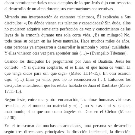
ahora permítanme darles unos ejemplos de lo que Jesús dijo con respecto
al desarrollo de un alma durante sus encarnaciones consecutivas.
Mirando una interpretación de cantantes talentosos, Él explicaba a Sus
discípulos: «¿De dónde vienen sus talentos y capacidades? Sin duda, ellos
no pudieron adquirir semejante perfección de voz y conocimiento de las
leyes de la armonía durante una sola corta vida. ¿Es un milagro? No,
todo tiene su origen en las leyes naturales. Hace muchos miles de años,
estas personas ya empezaron a desarrollar la armonía y (estas) cualidades.
Y ellas vinieron otra vez para aprender más (…)» (Evangelio Tibetano).
Cuando los discípulos Le preguntaron por Juan el Bautista, Jesús les
contestó: «Y si quieren aceptarlo, él es Elías, el que había de venir. El
que tenga oídos para oír, que oiga» (Mateo 11:14-15). En otra ocasión
dijo: «(…) Elías ya vino, pero no lo reconocieron (…). Entonces los
discípulos entendieron que les estaba hablado de Juan el Bautista» (Mateo
17:11-13).
Según Jesús, entre una y otra encarnación, las almas humanas virtuosas
resucitan en el mundo no material y «(…) no se casan ni se dan en
matrimonio, sino que son como ángeles de Dios en el Cielo» (Mateo
22:30).
En el transcurso de muchas encarnaciones, una persona se desarrolla
según tres direcciones principales: la dirección intelectual, la dirección