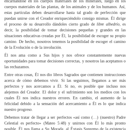
encarnándose en los cuerpos materiales de los minerales, luego en los
cuerpos materiales de las plantas, de los animales y de los humanos. Así,
estas partículas deben desarrollarse hasta tal grado de perfección que
puedan unirse con el Creador enriqueciéndolo consigo mismas. Él dirige
el proceso de su desarrollo dándoles cierto grado de
libre albedrío
, es
decir, la posibilidad de tomar decisiones pequeñas y grandes en las
situaciones educativas creadas por Él, la posibilidad de escoger su propio
camino. De hecho, nosotros tenemos la posibilidad de escoger el camino
de la Evolución o de la involución.
Él nos ama como a Sus hijos y nos ofrece constantemente nuevas
oportunidades para tomar decisiones correctas, y nosotros las aceptamos o
las rechazamos.
Entre otras cosas, Él nos dio libros Sagrados que contienen instrucciones
acerca de cómo debemos vivir. Si las seguimos, llegamos a ser más
perfectos y nos acercamos a Él. Si no, es posible que incluso nos
alejemos del Creador. El dolor y el sufrimiento son los medios con los
cuales Él nos indica nuestros errores. En cambio, el aumento de la
felicidad debido a la sensación del acercamiento a Él es lo que indica
nuestro progreso.
Debemos tratar de llegar a ser perfectos «así como (…) (nuestro) Padre
Celestial es perfecto» (Mateo 5:48) y unirnos con Él lo más pronto
posible. Él nos llama a Su Morada, al Éxtasis Supremo de la existencia