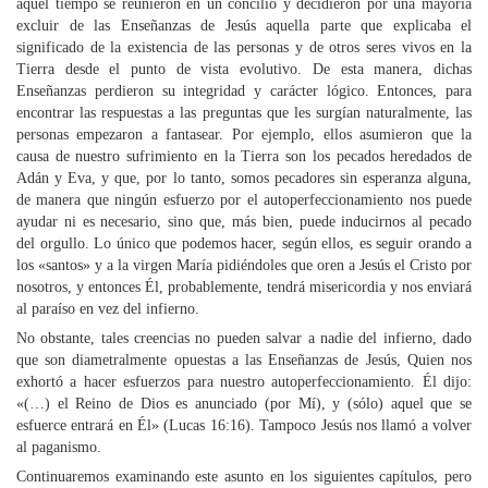
aquel tiempo se reunieron en un concilio y decidieron por una mayoría
excluir de las Enseñanzas de Jesús aquella parte que explicaba el
significado de la existencia de las personas y de otros seres vivos en la
Tierra desde el punto de vista evolutivo. De esta manera, dichas
Enseñanzas perdieron su integridad y carácter lógico. Entonces, para
encontrar las respuestas a las preguntas que les surgían naturalmente, las
personas empezaron a fantasear. Por ejemplo, ellos asumieron que la
causa de nuestro sufrimiento en la Tierra son los pecados heredados de
Adán y Eva, y que, por lo tanto, somos pecadores sin esperanza alguna,
de manera que ningún esfuerzo por el autoperfeccionamiento nos puede
ayudar ni es necesario, sino que, más bien, puede inducirnos al pecado
del orgullo. Lo único que podemos hacer, según ellos, es seguir orando a
los «santos» y a la virgen María pidiéndoles que oren a Jesús el Cristo por
nosotros, y entonces Él, probablemente, tendrá misericordia y nos enviará
al paraíso en vez del infierno.
No obstante, tales creencias no pueden salvar a nadie del infierno, dado
que son diametralmente opuestas a las Enseñanzas de Jesús, Quien nos
exhortó a hacer esfuerzos para nuestro autoperfeccionamiento. Él dijo:
«(…) el Reino de Dios es anunciado (por Mí), y (sólo) aquel que se
esfuerce entrará en Él» (Lucas 16:16). Tampoco Jesús nos llamó a volver
al paganismo.
Continuaremos examinando este asunto en los siguientes capítulos, pero