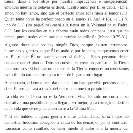
causar daño a los otros por nuestra imprudencia e inexperiencia),
entonces nuestra fe todavía es débil, nuestro amor por Él es débil. «En el
amor, no hay temor, sino que el perfecto amor echa fuera el temor (…).
Quien teme no se ha perfeccionado en el amor» (1 Juan 4:18). «(…) Ni
uno de (…) (los pajarillos) caerá a la tierra sin la Voluntad de su Padre.
(…) Aun los cabellos en sus cabezas están todos contados. ¡Así que no
teman, pues ustedes valen más que muchos pajarillos!» (Mateo 10:29-31)
Algunos dicen que no hay ningún Dios, porque existen terremotos,
huracanes y guerras, o que Él es malo y, por lo tanto, no queremos creer
en Él, o que Él no puede vencer al diablo… Estas personas deben
entender que el plan de Dios no consiste en crear un paraíso en la Tierra
para nosotros. Si hubiese un paraíso en la Tierra, entonces no tendríamos
ese estímulo tan poderoso para tratar de llegar a otro lugar.
Al contrario, debemos recordar que aquí no hay que vivir perezosamente,
si no Él nos apurará a través del dolor para nuestro propio bien.
La vida en la Tierra no es la Verdadera Vida. Es sólo un corto curso
educativo, una posibilidad para llegar a ser mejor, para corregir el destino
de la vida que viene y para acercarse a la Última Meta.
Y si no hubiese ninguna guerra u otras calamidades, sería imposible
demostrar heroísmo abnegado a causa de los demás o, por el contrario,
traicionar como resultado de tener miedo al dolor o a la muerte del