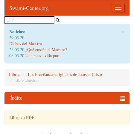
Swami-Center.org
Toggle
navigatio
×
Noticias:
29.03.20
Dichos del Maestro
28.03.20
¿Qué enseña el Maestro?
08.03.20
Una nueva vida pura
Libros
Las Enseñanzas originales de Jesús el Cristo
Libre albedrío
Índice
Libro en PDF
.