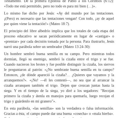
Testamento. De la primera Epístola de Pablo a los Corintios (6:12):
«Todo me está permitido, pero no todo es para mi bien (…)».
Lo mismo fue dicho por Jesús: «Ay del mundo por las tentaciones.
¡(Pero) es necesario que las tentaciones vengan! Con todo, ¡ay de aquel
por quien viene la tentación!» (Mateo 18:7).
El principio del libre albedrío implica que los totales de cada etapa del
proceso educativo se sacan periódicamente en lugar de «castigar» o
«premiar» por cada decisión tomada por la persona. Para ilustrarlo, Jesús
narró una parábola sobre un sembrador (Mateo 13:24-30):
Un hombre sembró buena semilla en su campo. Pero mientras todos
dormían, llegó su enemigo, sembró la cizaña entre el trigo y se fue.
Cuando nacieron los brotes y fue posible distinguir la cizaña, los siervos
le preguntaron al patrón: «¿No sembraste buena semilla en tu campo?
Entonces, ¿de dónde apareció la cizaña?… ¿Quieres que vayamos y la
arranquemos?». «¡No! —él les contestó—, no sea que al arrancar la
cizaña arranquen también el trigo. Dejen que crezcan juntas hasta la
siega. Y en el tiempo de la siega, yo diré a los segadores: “Recojan
primero la cizaña y átenla en manojos para quemarla, luego recojan el
trigo y guárdenlo en mi granero”».
En esta parábola, «las semillas» son la verdadera o falsa información.
Gracias a ésta, el campo puede dar una buena «cosecha» o «mala hierba».