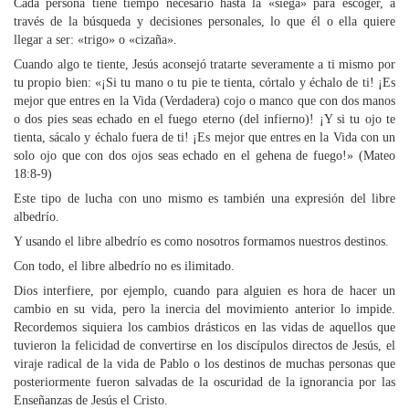
Cada persona tiene tiempo necesario hasta la «siega» para escoger, a
través de la búsqueda y decisiones personales, lo que él o ella quiere
llegar a ser: «trigo» o «cizaña».
Cuando algo te tiente, Jesús aconsejó tratarte severamente a ti mismo por
tu propio bien: «¡Si tu mano o tu pie te tienta, córtalo y échalo de ti! ¡Es
mejor que entres en la Vida (Verdadera) cojo o manco que con dos manos
o dos pies seas echado en el fuego eterno (del infierno)! ¡Y si tu ojo te
tienta, sácalo y échalo fuera de ti! ¡Es mejor que entres en la Vida con un
solo ojo que con dos ojos seas echado en el gehena de fuego!» (Mateo
18:8-9)
Este tipo de lucha con uno mismo es también una expresión del libre
albedrío.
Y usando el libre albedrío es como nosotros formamos nuestros destinos.
Con todo, el libre albedrío no es ilimitado.
Dios interfiere, por ejemplo, cuando para alguien es hora de hacer un
cambio en su vida, pero la inercia del movimiento anterior lo impide.
Recordemos siquiera los cambios drásticos en las vidas de aquellos que
tuvieron la felicidad de convertirse en los discípulos directos de Jesús, el
viraje radical de la vida de Pablo o los destinos de muchas personas que
posteriormente fueron salvadas de la oscuridad de la ignorancia por las
Enseñanzas de Jesús el Cristo.