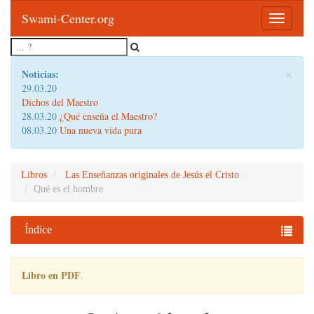
Swami-Center.org
Toggle
navigatio
×
Noticias:
29.03.20
Dichos del Maestro
28.03.20
¿Qué enseña el Maestro?
08.03.20
Una nueva vida pura
Libros
Las Enseñanzas originales de Jesús el Cristo
Qué es el hombre
Índice
Libro en PDF
.