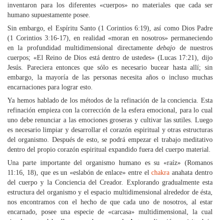
inventaron para los diferentes «cuerpos» no materiales que cada ser
humano supuestamente posee.
Sin embargo, el Espíritu Santo (1 Corintios 6:19), así como Dios Padre
(1 Corintios 3:16-17), en realidad «moran en nosotros» permaneciendo
en la profundidad multidimensional directamente
debajo
de nuestros
cuerpos; «El Reino de Dios está dentro de ustedes» (Lucas 17:21), dijo
Jesús. Pareciera entonces que sólo es necesario bucear hasta allí; sin
embargo, la mayoría de las personas necesita años o incluso muchas
encarnaciones para lograr esto.
Ya hemos hablado de los métodos de la refinación de la conciencia. Esta
refinación empieza con la corrección de la esfera emocional, para lo cual
uno debe renunciar a las emociones groseras y cultivar las sutiles. Luego
es necesario limpiar y desarrollar el corazón espiritual y otras estructuras
del organismo. Después de esto, se podrá empezar el trabajo meditativo
dentro del propio corazón espiritual expandido fuera del cuerpo material.
Una parte importante del organismo humano es su «raíz» (Romanos
11:16, 18), que es un «eslabón de enlace» entre el
chakra
anahata dentro
del cuerpo y la Conciencia del Creador. Explorando gradualmente esta
estructura del organismo y el espacio multidimensional alrededor de ésta,
nos encontramos con el hecho de que cada uno de nosotros, al estar
encarnado, posee una especie de «carcasa» multidimensional, la cual