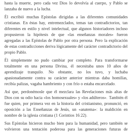
hasta la muerte, pero cada vez Dios lo devolvía al cuerpo, y Pablo se
lanzaba de nuevo a la lucha.
Él escribió muchas Epístolas dirigidas a las diferentes comunidades
cristianas. En éstas hay, entremezclados, temas tan contradictorios, tan
diferentes en estilo y nivel intelectual, que algunos historiadores incluso
propusieron la hipótesis de que «las enseñanzas morales» fueron
agregadas a las Epístolas de Pablo por otra persona. Pero la explicación
de estas contradicciones deriva lógicamente del carácter contradictorio del
propio Pablo.
Él simplemente no pudo cambiar por completo. Para transformarse
totalmente en una persona Divina, él necesitaba unos 10 años de
aprendizaje tranquilo. No obstante, no los tuvo, y luchaba
apasionadamente contra su carácter anterior mientras daba homilías,
recibía palizas, vagaba hambriento y con frío o estaba encarcelado.
Así que, perdonémosle que él mezclara las Revelaciones más altas de
Dios con su odio hacia «los homosexuales» y «los adúlteros». También él
fue quien, por primera vez en la historia del cristianismo, pronunció, en
oposición a las Enseñanzas de Jesús, un «anatema»: la maldición en
nombre de la iglesia cristiana (1 Corintios 16:22).
Sus Epístolas hicieron mucho bien para la humanidad, pero también se
volvieron una tentación poderosa para las generaciones futuras de