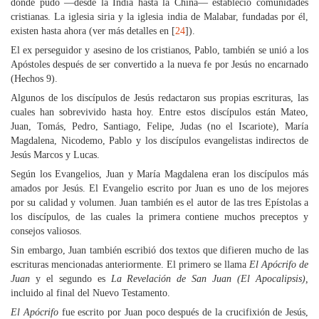
donde pudo —desde la India hasta la China— estableció comunidades
cristianas. La iglesia siria y la iglesia india de Malabar, fundadas por él,
existen hasta ahora (ver más detalles en [
24
]).
El ex perseguidor y asesino de los cristianos, Pablo, también se unió a los
Apóstoles después de ser convertido a la nueva fe por Jesús no encarnado
(Hechos 9).
Algunos de los discípulos de Jesús redactaron sus propias escrituras, las
cuales han sobrevivido hasta hoy. Entre estos discípulos están Mateo,
Juan, Tomás, Pedro, Santiago, Felipe, Judas (no el Iscariote), María
Magdalena, Nicodemo, Pablo y los discípulos evangelistas indirectos de
Jesús Marcos y Lucas.
Según los Evangelios, Juan y María Magdalena eran los discípulos más
amados por Jesús. El Evangelio escrito por Juan es uno de los mejores
por su calidad y volumen. Juan también es el autor de las tres Epístolas a
los discípulos, de las cuales la primera contiene muchos preceptos y
consejos valiosos.
Sin embargo, Juan también escribió dos textos que difieren mucho de las
escrituras mencionadas anteriormente. El primero se llama
El Apócrifo de
Juan
y el segundo es
La Revelación de San Juan (El Apocalipsis),
incluido al final del Nuevo Testamento.
El Apócrifo
fue escrito por Juan poco después de la crucifixión de Jesús,