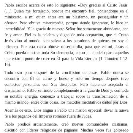
Pablo escribe acerca de esto lo siguiente: «Doy gracias al Cristo Jesús,
(…) Quien me fortaleció, porque me encontró fiel, poniéndome en el
ministerio, a mí quien antes era un blasfemo, un perseguidor y un
ofensor. Pero obtuve misericordia, porque siendo ignorante, lo hice en
incredulidad. Y la gracia de nuestro Señor fue sumamente abundante, con
fe y amor. Fiel es la palabra y digna de toda aceptación, que el Cristo
Jesús vino al mundo para salvar a los pecadores de quienes yo soy el
primero. Por esta causa obtuve misericordia, para que en mí, Jesús el
Cristo pueda mostrar toda Su clemencia, como un modelo para aquellos
que están a punto de creer en Él para la Vida Eterna» (1 Timoteo 1:12-
16).
Todo esto pasó después de la crucifixión de Jesús. Pablo nunca se
encontró con Él en carne y hueso y sólo un tiempo después tuvo
contactos personales con Sus discípulos. Pero habiendo aceptado el
cristianismo, Pablo se rindió completamente a la guía de Dios y, con toda
su notable energía, comenzó a trabajar sobre la transformación de sí
mismo usando, entre otras cosas, los métodos meditativos dados por Dios.
Además de esto, Dios asigna a Pablo una misión especial: llevar la nueva
fe a los paganos del Imperio romano fuera de Judea.
Pablo predicó ardientemente, creó nuevas comunidades cristianas,
discutió con líderes religiosos de paganos. Muchas veces fue golpeado