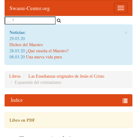
Swami-Center.org
Toggle
navigatio
×
Noticias:
29.03.20
Dichos del Maestro
28.03.20
¿Qué enseña el Maestro?
08.03.20
Una nueva vida pura
Libros
Las Enseñanzas originales de Jesús el Cristo
Expansión del cristianismo
Índice
Libro en PDF
.