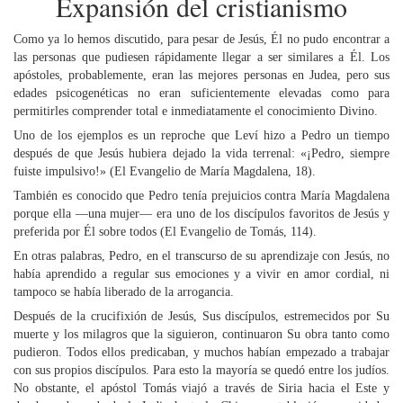
Expansión del cristianismo
Como ya lo hemos discutido, para pesar de Jesús, Él no pudo encontrar a
las personas que pudiesen rápidamente llegar a ser similares a Él. Los
apóstoles, probablemente, eran las mejores personas en Judea, pero sus
edades psicogenéticas no eran suficientemente elevadas como para
permitirles comprender total e inmediatamente el conocimiento Divino.
Uno de los ejemplos es un reproche que Leví hizo a Pedro un tiempo
después de que Jesús hubiera dejado la vida terrenal: «¡Pedro, siempre
fuiste impulsivo!» (El Evangelio de María Magdalena, 18).
También es conocido que Pedro tenía prejuicios contra María Magdalena
porque ella —una mujer— era uno de los discípulos favoritos de Jesús y
preferida por Él sobre todos (El Evangelio de Tomás, 114).
En otras palabras, Pedro, en el transcurso de su aprendizaje con Jesús, no
había aprendido a regular sus emociones y a vivir en amor cordial, ni
tampoco se había liberado de la arrogancia.
Después de la crucifixión de Jesús, Sus discípulos, estremecidos por Su
muerte y los milagros que la siguieron, continuaron Su obra tanto como
pudieron. Todos ellos predicaban, y muchos habían empezado a trabajar
con sus propios discípulos. Para esto la mayoría se quedó entre los judíos.
No obstante, el apóstol Tomás viajó a través de Siria hacia el Este y