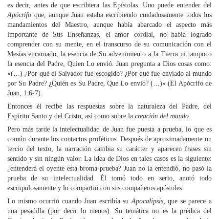
es decir, antes de que escribiera las Epístolas. Uno puede entender del
Apócrifo
que, aunque Juan estaba escribiendo cuidadosamente todos los
mandamientos del Maestro, aunque había abarcado el aspecto más
importante de Sus Enseñanzas, el amor cordial, no había logrado
comprender con su mente, en el transcurso de su comunicación con el
Mesías encarnado, la esencia de Su advenimiento a la Tierra ni tampoco
la esencia del Padre, Quien Lo envió. Juan pregunta a Dios cosas como:
«(…) ¿Por qué el Salvador fue escogido? ¿Por qué fue enviado al mundo
por Su Padre? ¿Quién es Su Padre, Que Lo envió? (…)» (El Apócrifo de
Juan, 1:6-7).
Entonces él recibe las respuestas sobre la naturaleza del Padre, del
Espíritu Santo y del Cristo, así como sobre la
creación del mundo
.
Pero más tarde la intelectualidad de Juan fue puesta a prueba, lo que es
común durante los contactos proféticos. Después de aproximadamente un
tercio del texto, la narración cambia su carácter y aparecen frases sin
sentido y sin ningún valor. La idea de Dios en tales casos es la siguiente:
¿entenderá el oyente esta broma-prueba? Juan no la entendió, no pasó la
prueba de su intelectualidad. Él tomó todo en serio, anotó todo
escrupulosamente y lo compartió con sus compañeros apóstoles.
Lo mismo ocurrió cuando Juan escribía su
Apocalipsis,
que se parece a
una pesadilla (por decir lo menos). Su temática no es la prédica del