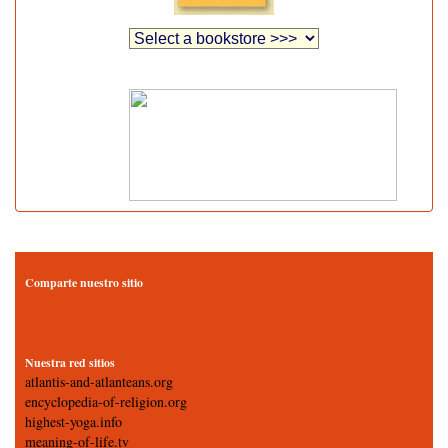
Comparte nuestro sitio
Nuestra red sitios
atlantis-and-atlanteans.org
encyclopedia-of-religion.org
highest-yoga.info
meaning-of-life.tv