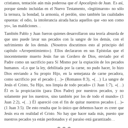
cristianos, tentación aún más poderosa que
el Apocalipsis
de Juan. Es así,
porque siendo incluidas en el Nuevo Testamento, «legitimaron» no sólo
la ternura, la bondad, la armonía, el perdón, sino también las cualidades
opuestas: el odio, la intolerancia airada hacia aquellos que «no son como
yo», las maldiciones…
También Pablo y Juan fueron quienes desarrollaron una teoría absurda de
que uno puede lavar sus pecados con la sangre de los demás, con el
sufrimiento de los demás. (Nosotros discutimos esto al principio del
capítulo «Arrepentimiento»). Ellos declararon en sus Epístolas que el
inocentemente muerto Jesús fue un Cordero de Dios, enviado por el
Padre como un sacrificio para Sí Mismo por la expiación de los pecados
humanos. «Lo que la ley, debilitada por la carne, no pudo hacer, lo hizo
Dios enviando a Su propio Hijo, en la semejanza de carne pecadora,
como sacrificio por el pecado (…)» (Romanos 8:3), «(…) La sangre de
Jesús el Cristo, Su Hijo, nos limpia de todo pecado» (1 Juan 1:7), «(…)
Él es la propiciación (para Dios Padre) por nuestros pecados, y no
solamente por los nuestros, sino también por los de todo el mundo» (1
Juan 2:2), «(…) Él apareció con el fin de quitar nuestros pecados (…)»
(1 Juan 3:5). De esto resulta que lo único que debemos hacer es creer que
Jesús era en realidad el Cristo. No hay que hacer nada más, puesto que
nuestros pecados ya están perdonados y el paraíso está garantizado…