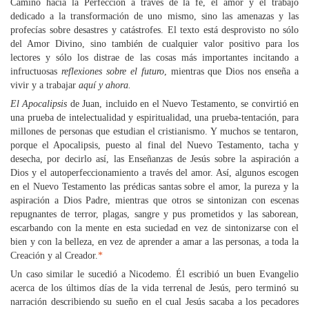
Camino hacia la Perfección a través de la fe, el amor y el trabajo
dedicado a la transformación de uno mismo, sino las amenazas y las
profecías sobre desastres y catástrofes. El texto está desprovisto no sólo
del Amor Divino, sino también de cualquier valor positivo para los
lectores y sólo los distrae de las cosas más importantes incitando a
infructuosas
reflexiones sobre el futuro
, mientras que Dios nos enseña a
vivir y a trabajar
aquí y ahora.
El Apocalipsis
de Juan, incluido en el Nuevo Testamento, se convirtió en
una prueba de intelectualidad y espiritualidad, una prueba-tentación, para
millones de personas que estudian el cristianismo. Y muchos se tentaron,
porque el Apocalipsis, puesto al final del Nuevo Testamento, tacha y
desecha, por decirlo así, las Enseñanzas de Jesús sobre la aspiración a
Dios y el autoperfeccionamiento a través del amor. Así, algunos escogen
en el Nuevo Testamento las prédicas santas sobre el amor, la pureza y la
aspiración a Dios Padre, mientras que otros se sintonizan con escenas
repugnantes de terror, plagas, sangre y pus prometidos y las saborean,
escarbando con la mente en esta suciedad en vez de sintonizarse con el
bien y con la belleza, en vez de aprender a amar a las personas, a toda la
Creación y al Creador.
*
Un caso similar le sucedió a Nicodemo. Él escribió un buen Evangelio
acerca de los últimos días de la vida terrenal de Jesús, pero terminó su
narración describiendo su sueño en el cual Jesús sacaba a los pecadores