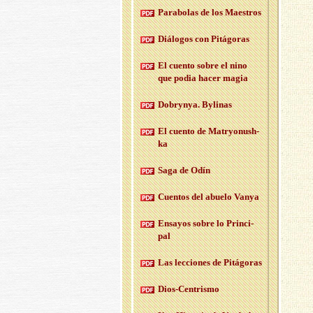
Pa­ra­bo­las de los Maes­tros
Diá­lo­gos con Pi­tá­go­ras
El cuen­to sobre el nino
que podia hacer magia
Do­bryn­ya. By­li­nas
El cuen­to de Ma­tr­yo­nush­
ka
Saga de Odín
Cuen­tos del abue­lo Vanya
En­sa­yos sobre lo Prin­ci­
pal
Las lec­cio­nes de Pi­tá­go­ras
Dios-Cen­tris­mo