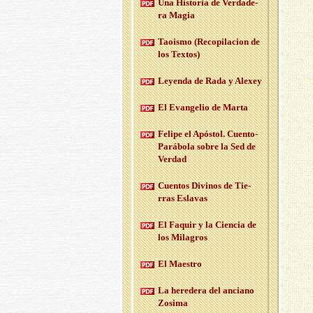
Una His­to­ria de Ver­da­de­
ra Magia
Taois­mo (Re­co­pi­la­cion de
los Tex­tos)
Le­yen­da de Rada y Ale­xey
El Evan­ge­lio de Marta
Fe­li­pe el Após­tol. Cuen­to-
Pa­rá­bo­la sobre la Sed de
Ver­dad
Cuen­tos Di­vi­nos de Tie­
rras Es­la­vas
El Fa­quir y la Cien­cia de
los Mi­la­gros
El Maes­tro
La he­re­de­ra del an­ciano
Zo­si­ma