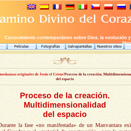
Conocimiento contemporáneo sobre Dios, la evolución y e
Meto
nseñanzas originales de Jesús el Cristo
/Proceso de la creación. Multidimension
del espacio
Proceso de la creación.
Multidimensionalidad
del espacio
Durante la fase «no manifestada» de un Manvantara exi