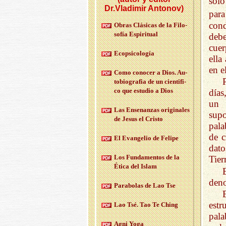
sólo
Dr.Vladimir Antonov)
par
cond
Obras Clá­si­cas de la Fi­lo­
so­fía Es­pi­ri­tual
debe
cuer
Eco­psi­co­lo­gía
ella
en e
Como co­no­cer a Dios. Au­
to­bio­gra­fia de un cien­ti­fi­
co que es­tu­dio a Dios
días
un 
Las En­se­nan­zas ori­gi­na­les
sup
de Jesus el Cris­to
pala
de c
El Evan­ge­lio de Fe­li­pe
dato
Los Fun­da­men­tos de la
Tier
Ética del Islam
deno
Pa­ra­bo­las de Lao Tse
estr
Lao Tsé. Tao Te Ching
pal
Agni Yoga