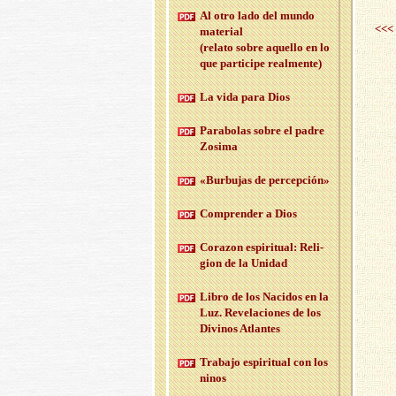
Al otro lado del mundo
<<<
ma­te­rial
(re­la­to sobre aque­llo en lo
que par­ti­ci­pe real­men­te)
La vida para Dios
Pa­ra­bo­las sobre el padre
Zo­si­ma
«Bur­bu­jas de per­cep­ción»
Com­pren­der a Dios
Co­ra­zon es­pi­ri­tual: Re­li­
gion de la Uni­dad
Libro de los Na­ci­dos en la
Luz. Re­ve­la­cio­nes de los
Di­vi­nos Atlan­tes
Tra­ba­jo es­pi­ri­tual con los
ninos