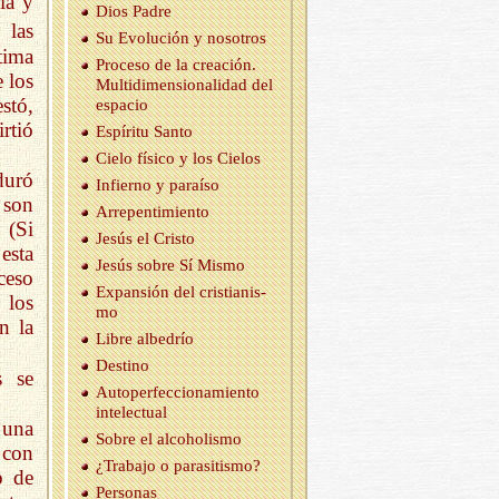
ia y
Dios Padre
 las
Su Evo­lu­ción y no­so­tros
tima
Pro­ce­so de la crea­ción.
 los
Mul­ti­di­men­sio­na­li­dad del
stó,
es­pa­cio
rtió
Es­pí­ri­tu Santo
Cielo fí­si­co y los Cie­los
duró
In­fierno y pa­raí­so
 son
Arre­pen­ti­mien­to
 (Si
Jesús el Cris­to
esta
Jesús sobre Sí Mismo
ceso
Ex­pan­sión del cris­tia­nis­
 los
mo
n la
Libre al­be­drío
Des­tino
s se
Au­to­per­fec­cio­na­mien­to
in­te­lec­tual
 una
Sobre el al­coho­lis­mo
 con
¿Tra­ba­jo o pa­ra­si­tis­mo?
o de
Per­so­nas