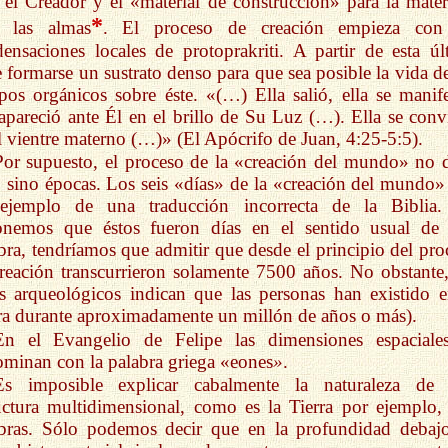
 el Creador y el «material de construcción» para la mater
*
a las almas
. El proceso de creación empieza con
ensaciones locales de protoprakriti. A partir de esta úl
 formarse un sustrato denso para que sea posible la vida de
pos orgánicos sobre éste. «(…) Ella salió, ella se manife
 apareció ante Él en el brillo de Su Luz (…). Ella se convi
l vientre materno (…)» (El Apócrifo de Juan, 4:25-5:5).
Por supuesto, el proceso de la «creación del mundo» no 
, sino épocas. Los seis «días» de la «creación del mundo»
ejemplo de una traducción incorrecta de la Biblia.
onemos que éstos fueron días en el sentido usual de 
bra, tendríamos que admitir que desde el principio del pro
reación transcurrieron solamente 7500 años. No obstante,
s arqueológicos indican que las personas han existido e
ra durante aproximadamente un millón de años o más).
En el Evangelio de Felipe las dimensiones espaciale
minan con la palabra griega «eones
»
.
Es imposible explicar cabalmente la naturaleza de
uctura multidimensional, como es la Tierra por ejemplo,
abras. Sólo podemos decir que en la profundidad debaj