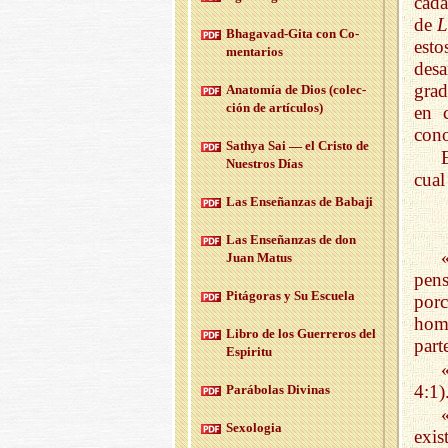
cada
de
L
Bha­ga­vad-Gi­ta con Co­
esto
men­ta­rios
desa
grad
Anato­mía de Dios (co­lec­
ción de ar­tícu­los)
en 
cono
Sath­ya Sai — el Cris­to de
Nues­tros Días
cual
Las En­se­ñan­zas de Ba­ba­ji
Las En­se­ñan­zas de don
Juan Matus
pen
Pi­tá­go­ras y Su Es­cue­la
porc
homb
Libro de los Gue­rre­ros del
part
Es­pi­ri­tu
4:1)
Pa­rá­bo­las Di­vi­nas
Se­xo­lo­gia
exis