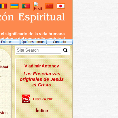
l significado de la vida humana.
dología del desarrollo espiritual.
Vla­di­mir An­to­nov
alidad
Las Enseñanzas
originales de Jesús
el Cristo
Libro en PDF
Ín­di­ce
sten