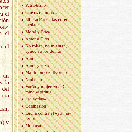
atos
Pa­trio­tis­mo
ocer
Qué es el hom­bre
a el
ción
Li­be­ra­ción de las en­fer­
me­da­des
ión»
Moral y Ética
a el
Amor a Dios
e el
No roben, no mien­tan,
ayu­den a los demás
Amor
Amor y sexo
Ma­tri­mo­nio y di­vor­cio
n un
Nu­dis­mo
s la
Varón y mujer en el Ca­
 del
mino es­pi­ri­tual
 una
«Mi­no­rías»
Com­pa­sión
uan,
Lucha con­tra el «yo» in­
fe­rior
n) y
Mo­na­ca­to