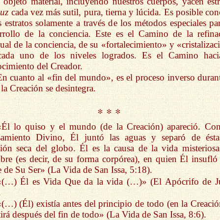
 objeto material, incluyendo nuestros cuerpos, yacen estr
uz
cada vez más sutil, pura, tierna y lúcida. Es posible con
s estratos solamente a través de los métodos especiales par
rrollo de la conciencia. Este es el Camino de la refina
ual de la conciencia, de su «fortalecimiento» y «cristalizac
cada uno de los niveles logrados. Es el Camino haci
cimiento del Creador.
En cuanto al «fin del mundo», es el proceso inverso durant
 la Creación se desintegra.
* * *
«Él lo quiso y el mundo (de la Creación) apareció. Co
samiento Divino, Él juntó las aguas y separó de ésta
ión seca del globo. Él es la causa de la vida misteriosa
re (es decir, de su forma corpórea), en quien Él insufló
e de Su Ser» (La Vida de San Issa, 5:18).
«(…) Él es Vida Que da la vida (…)» (El Apócrifo de J
.
«(…) (Él) existía antes del principio de todo (en la Creació
tirá después del fin de todo» (La Vida de San Issa, 8:6).