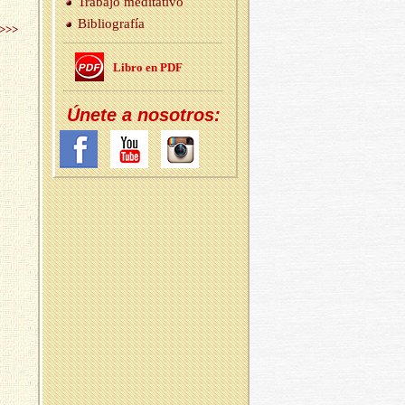
Tra­ba­jo me­di­ta­ti­vo
Bi­blio­gra­fía
>>>
Libro en PDF
Únete a no­so­tros: