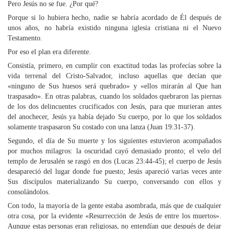
Pero Jesús no se fue. ¿Por qué?
Porque si lo hubiera hecho, nadie se habría acordado de Él después de
unos años, no habría existido ninguna iglesia cristiana ni el Nuevo
Testamento.
Por eso el plan era diferente.
Consistía, primero, en cumplir con exactitud todas las profecías sobre la
vida terrenal del Cristo-Salvador, incluso aquellas que decían que
«ninguno de Sus huesos será quebrado» y «ellos mirarán al Que han
traspasado». En otras palabras, cuando los soldados quebraron las piernas
de los dos delincuentes crucificados con Jesús, para que murieran antes
del anochecer, Jesús ya había dejado Su cuerpo, por lo que los soldados
solamente traspasaron Su costado con una lanza (Juan 19:31-37).
Segundo, el día de Su muerte y los siguientes estuvieron acompañados
por muchos milagros: la oscuridad cayó demasiado pronto; el velo del
templo de Jerusalén se rasgó en dos (Lucas 23:44-45); el cuerpo de Jesús
desapareció del lugar donde fue puesto; Jesús apareció varias veces ante
Sus discípulos materializando Su cuerpo, conversando con ellos y
consolándolos.
Con todo, la mayoría de la gente estaba asombrada, más que de cualquier
otra cosa, por la evidente «Resurrección de Jesús de entre los muertos».
Aunque estas personas eran religiosas, no entendían que después de dejar