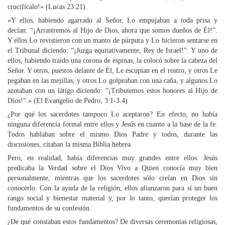
crucifícalo!» (Lucas 23:21).
«Y ellos, habiendo agarrado al Señor, Lo empujaban a toda prisa y
decían: “¡Arrastremos al Hijo de Dios, ahora que somos dueños de Él!”.
Y ellos Lo revistieron con un manto de púrpura y Lo hicieron sentarse en
el Tribunal diciendo: “¡Juzga equitativamente, Rey de Israel!”. Y uno de
ellos, habiendo traído una corona de espinas, la colocó sobre la cabeza del
Señor. Y otros, puestos delante de Él, Le escupían en el rostro, y otros Le
pegaban en las mejillas, y otros Lo golpeaban con una caña, y algunos Lo
azotaban con un látigo diciendo: “¡Tributemos estos honores al Hijo de
Dios!”.» (El Evangelio de Pedro, 3.1-3.4)
¿Por qué los sacerdotes tampoco Lo aceptaron? En efecto, no había
ninguna diferencia formal entre ellos y Jesús en cuanto a la base de la fe.
Todos hablaban sobre el mismo Dios Padre y todos, durante las
discusiones, citaban la misma Biblia hebrea.
Pero, en realidad, había diferencias muy grandes entre ellos. Jesús
predicaba la Verdad sobre el Dios Vivo a Quien conocía muy bien
personalmente, mientras que los sacerdotes sólo creían en Dios sin
conocerlo. Con la ayuda de la religión, ellos afianzaron para sí un buen
rango social y bienestar material y, por lo tanto, querían proteger los
fundamentos de su confesión.
¿De qué constaban estos fundamentos? De diversas ceremonias religiosas,