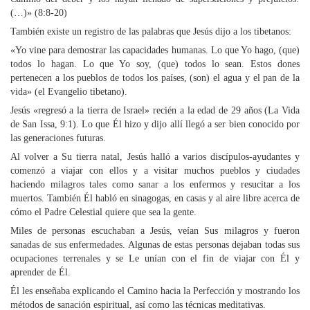
(…)» (8:8-20)
También existe un registro de las palabras que Jesús dijo a los tibetanos:
«Yo vine para demostrar las capacidades humanas. Lo que Yo hago, (que)
todos lo hagan. Lo que Yo soy, (que) todos lo sean. Estos dones
pertenecen a los pueblos de todos los países, (son) el agua y el pan de la
vida» (el Evangelio tibetano).
Jesús «regresó a la tierra de Israel» recién a la edad de 29 años (La Vida
de San Issa, 9:1). Lo que Él hizo y dijo allí llegó a ser bien conocido por
las generaciones futuras.
Al volver a Su tierra natal, Jesús halló a varios discípulos-ayudantes y
comenzó a viajar con ellos y a visitar muchos pueblos y ciudades
haciendo milagros tales como sanar a los enfermos y resucitar a los
muertos. También Él habló en sinagogas, en casas y al aire libre acerca de
cómo el Padre Celestial quiere que sea la gente.
Miles de personas escuchaban a Jesús, veían Sus milagros y fueron
sanadas de sus enfermedades. Algunas de estas personas dejaban todas sus
ocupaciones terrenales y se Le unían con el fin de viajar con Él y
aprender de Él.
Él les enseñaba explicando el Camino hacia la Perfección y mostrando los
métodos de sanación espiritual, así como las técnicas meditativas.