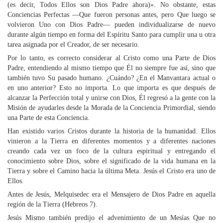
(es decir, Todos Ellos son Dios Padre ahora)». No obstante, estas
Conciencias Perfectas —Que fueron personas antes, pero Que luego se
volvieron Uno con Dios Padre— pueden individualizarse de nuevo
durante algún tiempo en forma del Espíritu Santo para cumplir una u otra
tarea asignada por el Creador, de ser necesario.
Por lo tanto, es correcto considerar al Cristo como una Parte de Dios
Padre, entendiendo al mismo tiempo que Él no siempre fue así, sino que
también tuvo Su pasado humano. ¿Cuándo? ¿En el Manvantara actual o
en uno anterior? Esto no importa. Lo que importa es que después de
alcanzar la Perfección total y unirse con Dios, Él regresó a la gente con la
Misión de ayudarles desde la Morada de la Conciencia Primordial, siendo
una Parte de esta Conciencia.
Han existido varios Cristos durante la historia de la humanidad. Ellos
vinieron a la Tierra en diferentes momentos y a diferentes naciones
creando cada vez un foco de la cultura espiritual y entregando el
conocimiento sobre Dios, sobre el significado de la vida humana en la
Tierra y sobre el Camino hacia la última Meta. Jesús el Cristo era uno de
Ellos.
Antes de Jesús, Melquisedec era el Mensajero de Dios Padre en aquella
región de la Tierra (Hebreos 7).
Jesús Mismo también predijo el advenimiento de un Mesías Que no