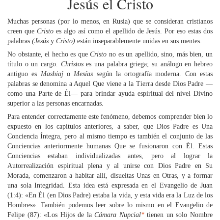
Jesús el Cristo
Muchas personas (por lo menos, en Rusia) que se consideran cristianos
creen que
Cristo
es algo así como el apellido de Jesús. Por eso estas dos
palabras
(Jesús
y
Cristo)
están inseparablemente unidas en sus mentes.
No obstante, el hecho es que
Cristo
no es un apellido, sino, más bien, un
título o un cargo.
Christos
es una palabra griega; su análogo en hebreo
antiguo es
Mashiaj
o
Mesías
según la ortografía moderna. Con estas
palabras se denomina a Aquel Que viene a la Tierra desde Dios Padre —
como una Parte de Él— para brindar ayuda espiritual del nivel Divino
superior a las personas encarnadas.
Para entender correctamente este fenómeno, debemos comprender bien lo
expuesto en los capítulos anteriores, a saber, que Dios Padre es Una
Conciencia Íntegra, pero al mismo tiempo es también el conjunto de las
Conciencias anteriormente humanas Que se fusionaron con Él. Estas
Conciencias estaban individualizadas antes, pero al lograr la
Autorrealización espiritual plena y al unirse con Dios Padre en Su
Morada, comenzaron a habitar allí, disueltas Unas en Otras, y a formar
una sola Integridad. Esta idea está expresada en el Evangelio de Juan
(1:4): «En Él (en Dios Padre) estaba la vida, y esta vida era la Luz de los
Hombres». También podemos leer sobre lo mismo en el Evangelio de
Felipe (87): «Los Hijos de la
Cámara Nupcial
*
tienen un solo Nombre