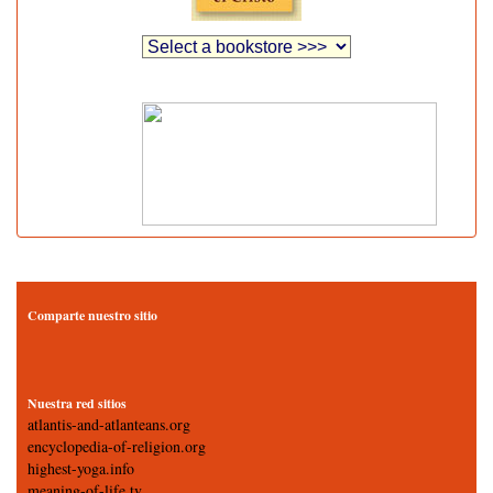
Comparte nuestro sitio
Nuestra red sitios
atlantis-and-atlanteans.org
encyclopedia-of-religion.org
highest-yoga.info
meaning-of-life.tv