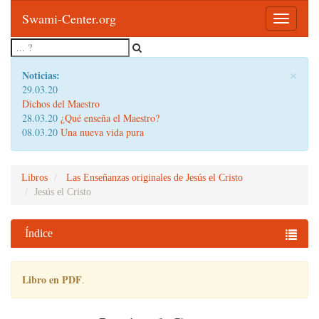
Swami-Center.org
Toggle
navigatio
×
Noticias:
29.03.20
Dichos del Maestro
28.03.20
¿Qué enseña el Maestro?
08.03.20
Una nueva vida pura
Libros
Las Enseñanzas originales de Jesús el Cristo
Jesús el Cristo
Índice
Libro en PDF
.