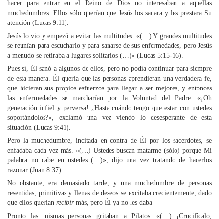
hacer para entrar en el Reino de Dios no interesaban a aquellas
muchedumbres. Ellos sólo querían que Jesús los sanara y les prestara Su
atención (Lucas 9:11).
Jesús lo vio y empezó a evitar las multitudes. «(…) Y grandes multitudes
se reunían para escucharlo y para sanarse de sus enfermedades, pero Jesús
a menudo se retiraba a lugares solitarios (…)» (Lucas 5:15-16).
Pues sí, Él sanó a algunos de ellos, pero no podía continuar para siempre
de esta manera. Él quería que las personas aprendieran una verdadera fe,
que hicieran sus propios esfuerzos para llegar a ser mejores, y entonces
las enfermedades se marcharían por la Voluntad del Padre. «¡Oh
generación infiel y perversa! ¿Hasta cuándo tengo que estar con ustedes
soportándolos?», exclamó una vez viendo lo desesperante de esta
situación (Lucas 9:41).
Pero la muchedumbre, incitada en contra de Él por los sacerdotes, se
enfadaba cada vez más. «(…) Ustedes buscan matarme (sólo) porque Mi
palabra no cabe en ustedes (…)», dijo una vez tratando de hacerlos
razonar (Juan 8:37).
No obstante, era demasiado tarde, y una muchedumbre de personas
resentidas, primitivas y llenas de deseos se excitaba crecientemente, dado
que ellos querían
recibir
más, pero Él ya no les daba.
Pronto las mismas personas gritaban a Pilatos: «(…) ¡Crucifícalo,