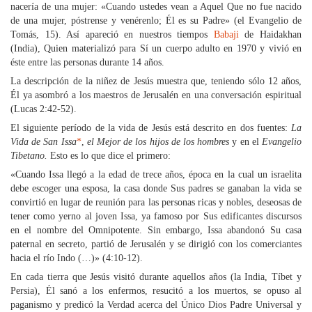
nacería de una mujer: «Cuando ustedes vean a Aquel Que no fue nacido
de una mujer, póstrense y venérenlo; Él es su Padre» (el Evangelio de
Tomás, 15). Así apareció en nuestros tiempos
Babaji
de Haidakhan
(India), Quien materializó para Sí un cuerpo adulto en 1970 y vivió en
éste entre las personas durante 14 años.
La descripción de la niñez de Jesús muestra que, teniendo sólo 12 años,
Él ya asombró a los maestros de Jerusalén en una conversación espiritual
(Lucas 2:42-52).
El siguiente período de la vida de Jesús está descrito en dos fuentes:
La
Vida de San Issa
*
,
el Mejor de los hijos de los hombres
y en el
Evangelio
Tibetano.
Esto es lo que dice el primero:
«Cuando Issa llegó a la edad de trece años, época en la cual un israelita
debe escoger una esposa, la casa donde Sus padres se ganaban la vida se
convirtió en lugar de reunión para las personas ricas y nobles, deseosas de
tener como yerno al joven Issa, ya famoso por Sus edificantes discursos
en el nombre del Omnipotente. Sin embargo, Issa abandonó Su casa
paternal en secreto, partió de Jerusalén y se dirigió con los comerciantes
hacia el río Indo (…)» (4:10-12).
En cada tierra que Jesús visitó durante aquellos años (la India, Tíbet y
Persia), Él sanó a los enfermos, resucitó a los muertos, se opuso al
paganismo y predicó la Verdad acerca del Único Dios Padre Universal y