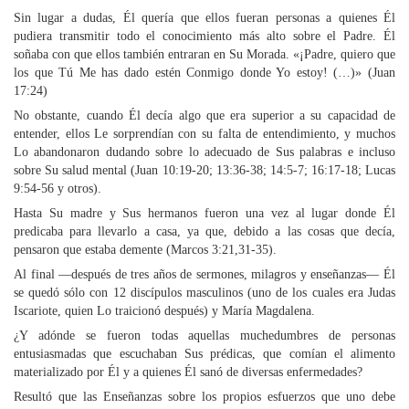
Sin lugar a dudas, Él quería que ellos fueran personas a quienes Él
pudiera transmitir todo el conocimiento más alto sobre el Padre. Él
soñaba con que ellos también entraran en Su Morada. «¡Padre, quiero que
los que Tú Me has dado estén Conmigo donde Yo estoy! (…)» (Juan
17:24)
No obstante, cuando Él decía algo que era superior a su capacidad de
entender, ellos Le sorprendían con su falta de entendimiento, y muchos
Lo abandonaron dudando sobre lo adecuado de Sus palabras e incluso
sobre Su salud mental (Juan 10:19-20; 13:36-38; 14:5-7; 16:17-18; Lucas
9:54-56 y otros).
Hasta Su madre y Sus hermanos fueron una vez al lugar donde Él
predicaba para llevarlo a casa, ya que, debido a las cosas que decía,
pensaron que estaba demente (Marcos 3:21,31-35).
Al final —después de tres años de sermones, milagros y enseñanzas— Él
se quedó sólo con 12 discípulos masculinos (uno de los cuales era Judas
Iscariote, quien Lo traicionó después) y María Magdalena.
¿Y adónde se fueron todas aquellas muchedumbres de personas
entusiasmadas que escuchaban Sus prédicas, que comían el alimento
materializado por Él y a quienes Él sanó de diversas enfermedades?
Resultó que las Enseñanzas sobre los propios esfuerzos que uno debe