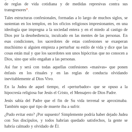
de reglas de vida cotidiana y de medidas represivas contra sus
transgresores
*
.
Tales estructuras confesionales, formadas a lo largo de muchos siglos, se
sustentan en los templos, en los oficios religiosos impresionantes, en una
ideología que impregna a la sociedad entera y en el miedo al castigo de
Dios por la desobediencia, inculcado en las mentes de las personas. En
esas condiciones, los sacerdotes de estas confesiones se exasperan
muchísimo si alguien empieza a perturbar su estilo de vida y dice que las
cosas están mal y que los sacerdotes son unos hipócritas que no conocen a
Dios, sino que sólo engañan a las personas.
Así fue y será con todas aquellas confesiones «masivas» que ponen
énfasis en los rituales y en las reglas de conducta olvidando
inevitablemente al Dios Vivo.
En la Judea de aquel tiempo, el «perturbador» que se opuso a la
hipocresía religiosa fue Jesús el Cristo, el Mensajero de Dios Padre.
Jesús sabía del Padre que el fin de Su vida terrenal se aproximaba.
También supo qué tipo de muerte iba a sufrir.
¿Pudo evitar esto? ¡Por supuesto! Simplemente podría haber dejado Judea
con Sus discípulos, y todos habrían quedado satisfechos, la gente se
habría calmado y olvidado de Él.