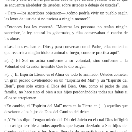
se encuentra alrededor de ustedes, sobre ustedes o debajo de ustedes”.
»“Pero —los sacerdotes objetaron— ¿cómo podría vivir un pueblo según
las leyes de justicia si no tuviera a ningún mentor?”.
»Entonces Issa les contestó: “Mientras las personas no tenían ningún
sacerdote, la ley natural las gobernaba, y ellas conservaban el candor de
las almas.
»Las almas estaban en Dios y para conversar con el Padre, ellas no tenían
que recurrir a ningún ídolo o animal o fuego, como se practica aquí”.
»(…) El Sol no actúa conforme a su voluntad, sino conforme a la
Voluntad del Creador invisible Que le dio origen.
»(…) El Espíritu Eterno es el Alma de todo lo animado. Ustedes cometen
un gran pecado dividiéndolo en un “Espíritu del Mal” y un “Espíritu del
Bien”, pues sólo existe el Dios del Bien, Que, como el padre de una
familia, no hace sino el bien a sus hijos perdonándoles todas sus faltas si
ellos se arrepienten.
»En cambio, el “Espíritu del Mal” mora en la Tierra en (…) aquellos que
desviaron a los hijos de Dios del Camino del deber.
»¡Y Yo les digo: Tengan miedo del Día del Juicio en el cual Dios infligirá
un castigo terrible a todos aquellos que hayan desviado a Sus hijos del
Camino del deber y los hayan llenado de supersticiones y prejuicios!