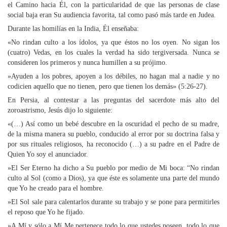
el Camino hacia Él, con la particularidad de que las personas de clase
social baja eran Su audiencia favorita, tal como pasó más tarde en Judea.
Durante las homilías en la India, Él enseñaba:
«No rindan culto a los ídolos, ya que éstos no los oyen. No sigan los
(cuatro) Vedas, en los cuales la verdad ha sido tergiversada. Nunca se
consideren los primeros y nunca humillen a su prójimo.
»Ayuden a los pobres, apoyen a los débiles, no hagan mal a nadie y no
codicien aquello que no tienen, pero que tienen los demás» (5:26-27).
En Persia, al contestar a las preguntas del sacerdote más alto del
zoroastrismo, Jesús dijo lo siguiente:
«(…) Así como un bebé descubre en la oscuridad el pecho de su madre,
de la misma manera su pueblo, conducido al error por su doctrina falsa y
por sus rituales religiosos, ha reconocido (…) a su padre en el Padre de
Quien Yo soy el anunciador.
»El Ser Eterno ha dicho a Su pueblo por medio de Mi boca: “No rindan
culto al Sol (como a Dios), ya que éste es solamente una parte del mundo
que Yo he creado para el hombre.
»El Sol sale para calentarlos durante su trabajo y se pone para permitirles
el reposo que Yo he fijado.
»A Mí y sólo a Mí Me pertenece todo lo que ustedes poseen, todo lo que