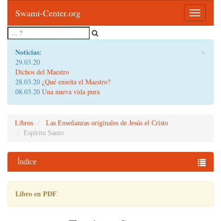
Swami-Center.org
Toggle
navigatio
×
Noticias:
29.03.20
Dichos del Maestro
28.03.20
¿Qué enseña el Maestro?
08.03.20
Una nueva vida pura
Libros
Las Enseñanzas originales de Jesús el Cristo
Espíritu Santo
Índice
Libro en PDF
.