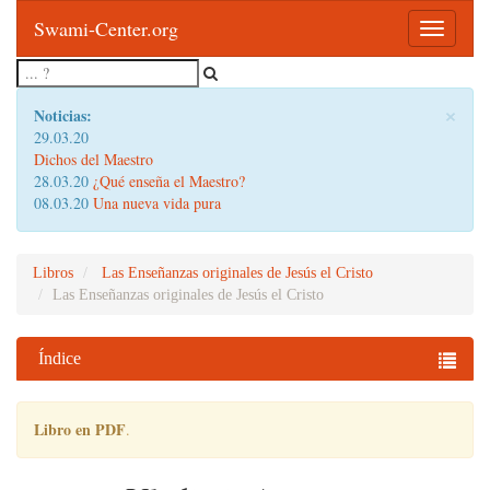
Swami-Center.org
Toggle
navigatio
×
Noticias:
29.03.20
Dichos del Maestro
28.03.20
¿Qué enseña el Maestro?
08.03.20
Una nueva vida pura
Libros
Las Enseñanzas originales de Jesús el Cristo
Las Enseñanzas originales de Jesús el Cristo
Índice
Libro en PDF
.